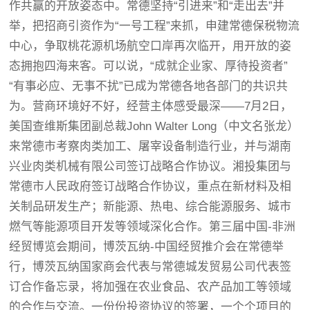
作共赢的开放姿态中。常德坚持“引进来”和“走出去”并
举，把招商引资作为“一号工程”来抓，申建常德保税物流
中心，争取桃花源机场航空口岸再次临开，用开放的姿
态拥抱四海来客。可以说，“成就企业家、厚待投资者”
“有事必应、无事不扰”已成为常德各地各部门的共识共
为。营商环境好不好，经营主体感受最深——7月2日，
美国查维斯集团副总裁John Walter Long（中文名张龙）
来常德市考察肉类加工、屠宰设备制造行业，并与湖南
兴业肉类机械有限公司签订战略合作协议。湘投集团与
常德市人民政府签订战略合作协议，重点在新材料及相
关制品研发生产；新能源、热电、综合能源服务、城市
燃气等能源项目开发等领域深化合作。第三届中国-非洲
经贸博览会期间，博茨瓦纳-中国经贸推介会在常德举
行，博茨瓦纳国家商会代表与常德城发贸易公司代表签
订合作备忘录，将加强在农业食品、农产品加工等领域
的合作与交流。一份份投资协议的签署，一个个项目的