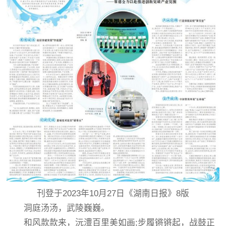
刊登于2023年10月27日《湖南日报》8版
洞庭汤汤，武陵巍巍。
和风款款来，沅澧百里美如画;步履锵锵起，战鼓正