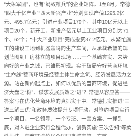
“大象军团”，也有“蚂蚁雄兵”的企业矩阵。1至8月，常德
“四大千亿产业”“四大新兴产业”分别实现产值1295.2亿
元、495.7亿元；引进产业项目179个，其中10亿元以上
项目20个，新开工、新投产亿元以上工业项目分别为71
个、62个；“十大产业项目”完成投资37.2亿元。从繁忙施
工的建设工地到机器轰鸣的生产车间，从承载希望的规
划蓝图到厂房林立的项目现场……一个基础夯实、来势
向好的产业之城，已雏形初现。实干破局守好营商环境
“生命线”营商环境是经营主体生命之氧、经济发展活力之
源。站在新的起点上，如何以优质的营商环境，促进经
济大盘之“稳”、谋求发展质效之“进”？常德从容应答——
答案写在优化营商环境的真抓实干中。常德扎实推进“三
送三解三优”和政务质效提升专项行动，对签约项目实行
一个项目、一名领导、一个专班、一套方案、一抓到
底，对入驻企业实行全程代办，创新实施“三次告知”等柔