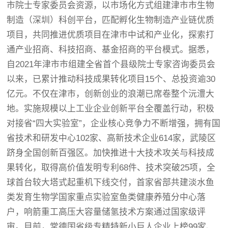
市院士专家委员会资源，以市场化方式组建津市市生物
制造（深圳）科创平台，匹配孵化生物制造产业链优质
项目，共同推进优质项目在津市中试和产业化，探索打
通产业招商、科技招商、基金招商的平台模式。据悉，
自2021年津市市组建全省首个县级院士专家咨询委员会
以来，已累计推动科技成果转化项目15个、总投资逾30
亿元。不仅在津市，创新创业的浪潮已席卷整个沅澧大
地。实施规模以上工业企业创新平台全覆盖行动，积极
对接省“四大实验室”，企业核心竞争力不断增强，拥有国
省技术和研发中心102家、高新技术企业614家，武陵区
跻身全国创新百强区。加快推进十大技术攻关与科技成
果转化，取得高价值发明专利68件、技术突破25项，全
球首台较大塔式起重机下线交付，首家省部共建淡水鱼
类发育生物学国家重点实验室鱼类健康养殖分中心落
户，响箭重工高压大容量储氢技术方案通过国家级评
审。目前，常德国省级专精特新小巨人企业上榜99家、