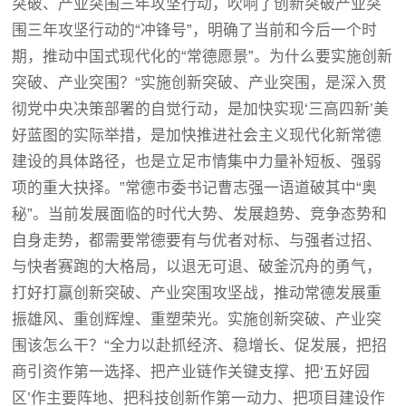
突破、产业突围三年攻坚行动，吹响了创新突破产业突
围三年攻坚行动的“冲锋号”，明确了当前和今后一个时
期，推动中国式现代化的“常德愿景”。为什么要实施创新
突破、产业突围？“实施创新突破、产业突围，是深入贯
彻党中央决策部署的自觉行动，是加快实现‘三高四新’美
好蓝图的实际举措，是加快推进社会主义现代化新常德
建设的具体路径，也是立足市情集中力量补短板、强弱
项的重大抉择。”常德市委书记曹志强一语道破其中“奥
秘”。当前发展面临的时代大势、发展趋势、竞争态势和
自身走势，都需要常德要有与优者对标、与强者过招、
与快者赛跑的大格局，以退无可退、破釜沉舟的勇气，
打好打赢创新突破、产业突围攻坚战，推动常德发展重
振雄风、重创辉煌、重塑荣光。实施创新突破、产业突
围该怎么干？“全力以赴抓经济、稳增长、促发展，把招
商引资作第一选择、把产业链作关键支撑、把‘五好园
区’作主要阵地、把科技创新作第一动力、把项目建设作