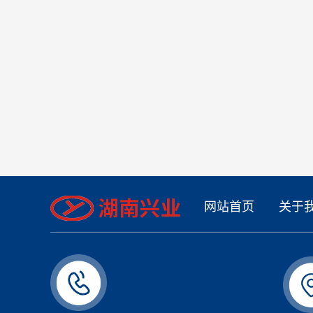
网站首页
关于