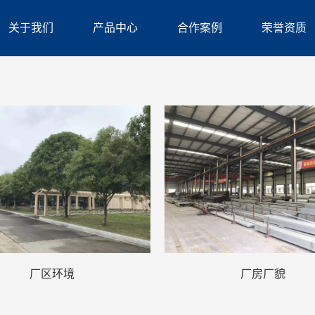
关于我们
产品中心
合作案例
荣誉资质
厂区环境
厂房厂貌