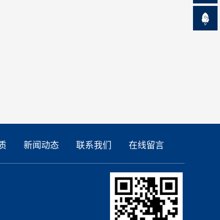
质
新闻动态
联系我们
在线留言   