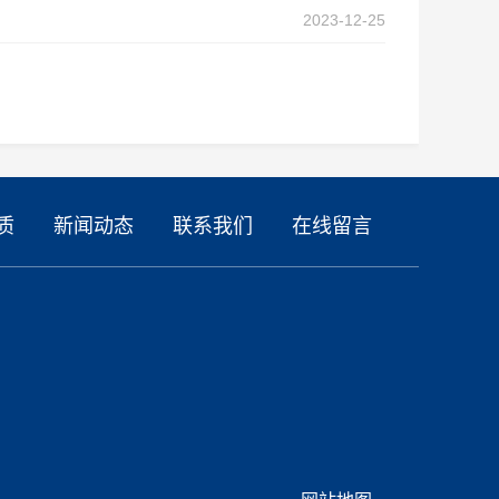
2023-12-25
质
新闻动态
联系我们
在线留言   
163.com
扫一扫