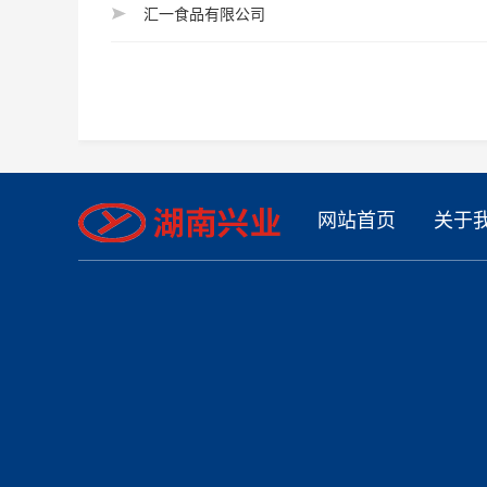
汇一食品有限公司
网站首页
关于
服务专线：
地址:
0736-7588888（公司座机）
湖南
139 1122 6166（张总） 
高家