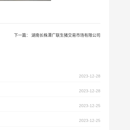
下一篇：
湖南长株潭广联生猪交易市场有限公司
2023-12-28
2023-12-28
2023-12-25
2023-12-25